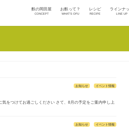
麩の岡田屋
お麩って？
レシピ
ラインナ
CONCEPT
WHAT’S OFU
RECIPE
LINE UP
お知らせ
イベント情報
に気をつけてお過ごしください さて、8月の予定をご案内申し上
お知らせ
イベント情報