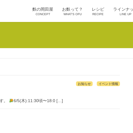
麩の岡田屋
お麩って？
レシピ
ラインナ
CONCEPT
WHAT’S OFU
RECIPE
LINE UP
お知らせ
イベント情報
ます。
6/5(木):11:30頃〜18:0 […]