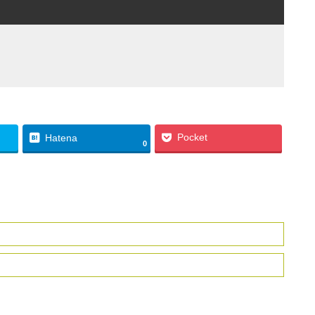
Pocket
Hatena
0