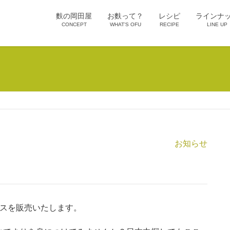
麩の岡田屋
お麩って？
レシピ
ラインナ
CONCEPT
WHAT’S OFU
RECIPE
LINE UP
お知らせ
アスを販売いたします。