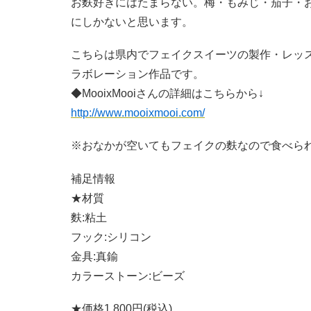
お麩好きにはたまらない。梅・もみじ・茄子・
にしかないと思います。
こちらは県内でフェイクスイーツの製作・レッスン
ラボレーション作品です。
◆MooixMooiさんの詳細はこちらから↓
http://www.mooixmooi.com/
※おなかが空いてもフェイクの麩なので食べら
補足情報
★材質
麩:粘土
フック:シリコン
金具:真鍮
カラーストーン:ビーズ
★価格1,800円(税込)