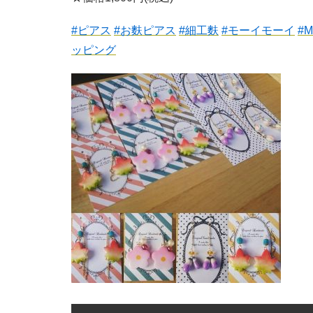
#
ピアス
#
お麩ピアス
#
細工麩
#
モーイモーイ
#
M
ッピング