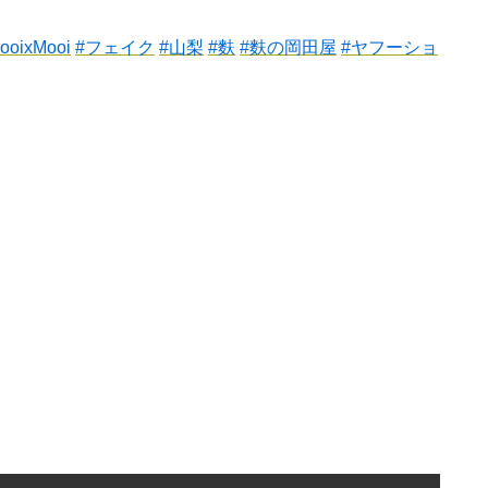
ooixMooi
#
フェイク
#
山梨
#
麩
#
麩の岡田屋
#
ヤフーショ