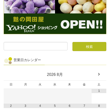
営業日カレンダー
2026
8月
日
月
火
水
木
金
土
1
2
3
4
5
6
7
8