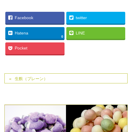
Facebook
twitter
Hatena
LINE
0
Pocket
生麩（プレーン）