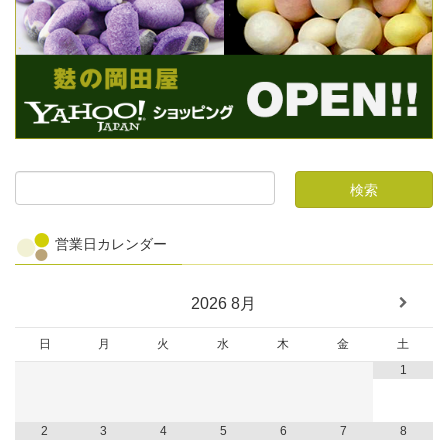
営業日カレンダー
2026
8月
日
月
火
水
木
金
土
1
2
3
4
5
6
7
8