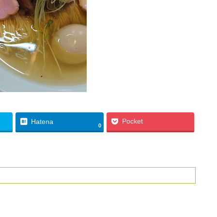
Pocket
Hatena
0