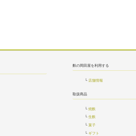
麩の岡田屋を利用する
店舗情報
取扱商品
焼麩
生麩
菓子
ギフト