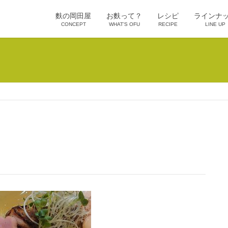
麩の岡田屋
お麩って？
レシピ
ラインナ
CONCEPT
WHAT’S OFU
RECIPE
LINE UP