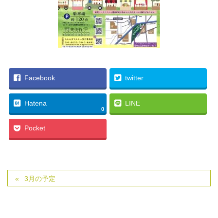
Facebook
twitter
Hatena
LINE
0
Pocket
3月の予定