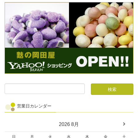
営業日カレンダー
2026
8月
日
月
火
水
木
金
土