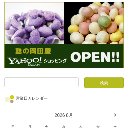
営業日カレンダー
2026
8月
日
月
火
水
木
金
土