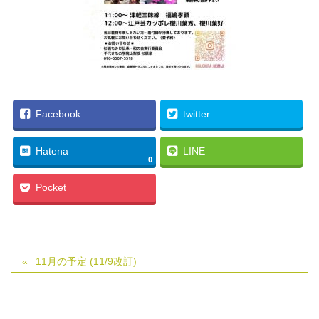
Facebook
twitter
Hatena
LINE
0
Pocket
11月の予定 (11/9改訂)