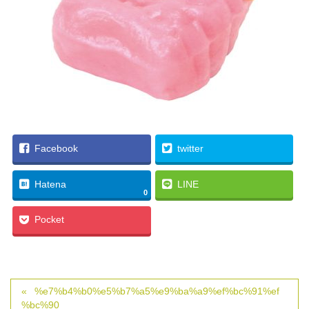
Facebook
twitter
Hatena
LINE
0
Pocket
%e7%b4%b0%e5%b7%a5%e9%ba%a9%ef%bc%91%ef
%bc%90