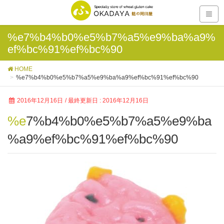
%e7%b4%b0%e5%b7%a5%e9%ba%a9%
ef%bc%91%ef%bc%90
HOME
%e7%b4%b0%e5%b7%a5%e9%ba%a9%ef%bc%91%ef%bc%90
2016年12月16日
/ 最終更新日 :
2016年12月16日
%e7%b4%b0%e5%b7%a5%e9%ba
%a9%ef%bc%91%ef%bc%90