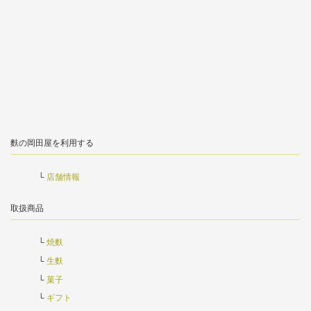
麩の岡田屋を利用する
店舗情報
取扱商品
焼麩
生麩
菓子
ギフト