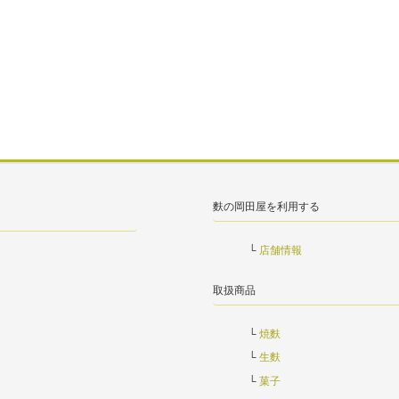
麩の岡田屋を利用する
店舗情報
取扱商品
焼麩
生麩
菓子