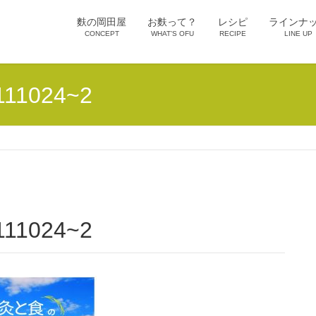
麩の岡田屋
お麩って？
レシピ
ラインナ
CONCEPT
WHAT’S OFU
RECIPE
LINE UP
111024~2
-111024~2