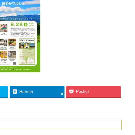
Pocket
Hatena
0